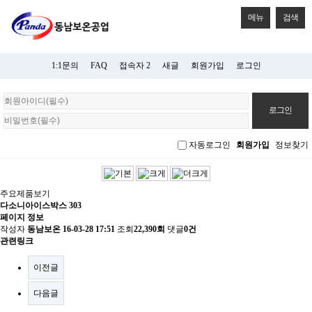
메뉴
검색
1:1문의
FAQ
접속자 2
새글
회원가입
로그인
회
원
로
그
자동로그인
회원가입
정보찾기
인
주요제품보기
다소니아이스박스 303
페이지 정보
작성자
동남보온
16-03-28 17:51
조회
22,390회
댓글
0건
관련링크
이전글
다음글