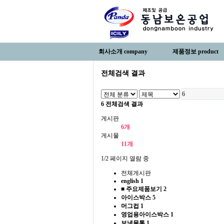
회사소개 company
제품정보 product
전체검색 결과
6 전체검색 결과
게시판
6개
게시물
11개
1/2 페이지 열람 중
전체게시판
english
1
■ 주요제품보기
2
아이스박스
5
머그컵
1
영업용아이스박스
1
보냉물통
1