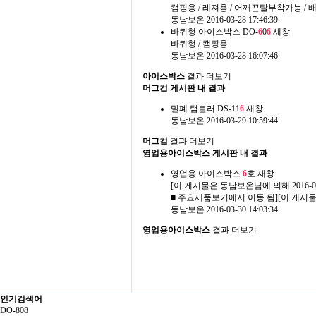
캠핑용 / 레져용 / 어깨끈탈부착가능 /
동남보온
2016-03-28 17:46:39
바퀴형 아이스박스 DO-
6
0
6
새창
바퀴형 / 캠핑용
동남보온
2016-03-28 16:07:46
아이스박스
결과 더보기
머그컵 게시판 내 결과
밀폐 텀블러 DS-11
6
새창
동남보온
2016-03-29 10:59:44
머그컵
결과 더보기
영업용아이스박스 게시판 내 결과
영업용 아이스박스
6
호
새창
[이 게시물은 동남보온님에 의해 2016-04-
■ 주요제품보기에서 이동 됨][이 게시물은 
동남보온
2016-03-30 14:03:34
영업용아이스박스
결과 더보기
인기검색어
DO-808