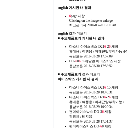
english 게시판 내 결과
6
page
새창
Clicking on the image to enlarge
최고관리자
2016-03-26 19:11:48
english
결과 더보기
■ 주요제품보기 게시판 내 결과
다소니 아이스박스 D21
6
-2
6
새창
휴대용 / 여행용 / 어깨끈탈부착가능 /[이 
동남보온
2016-03-28 17:57:09
DO-
6
0
6
바퀴달린 아이스박스
새창
동남보온
2016-03-30 17:58:52
■ 주요제품보기
결과 더보기
아이스박스 게시판 내 결과
다소니 아이스박스 D21
6
-15
새창
동남보온
2016-03-29 10:40:31
다소니 아이스박스 D21
6
-2
6
새창
휴대용 / 여행용 / 어깨끈탈부착가능 /
동남보온
2016-03-29 10:29:34
팬더아이스박스 DO-3
6
새창
캠핑용 / 레져용
동남보온
2016-03-28 17:51:37
팬더아이스박스 DO-
6
0
새창